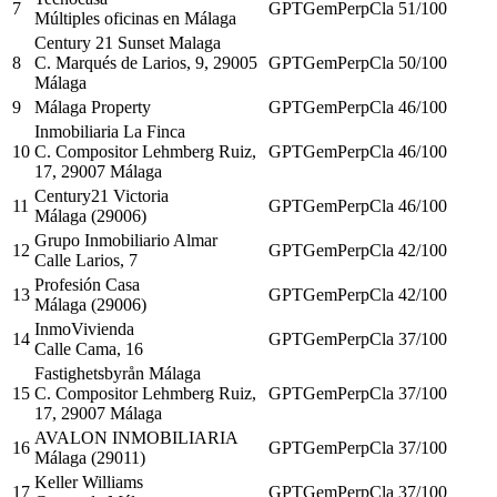
7
GPT
Gem
Perp
Cla
51
/100
Múltiples oficinas en Málaga
Century 21 Sunset Malaga
8
C. Marqués de Larios, 9, 29005
GPT
Gem
Perp
Cla
50
/100
Málaga
9
Málaga Property
GPT
Gem
Perp
Cla
46
/100
Inmobiliaria La Finca
10
C. Compositor Lehmberg Ruiz,
GPT
Gem
Perp
Cla
46
/100
17, 29007 Málaga
Century21 Victoria
11
GPT
Gem
Perp
Cla
46
/100
Málaga (29006)
Grupo Inmobiliario Almar
12
GPT
Gem
Perp
Cla
42
/100
Calle Larios, 7
Profesión Casa
13
GPT
Gem
Perp
Cla
42
/100
Málaga (29006)
InmoVivienda
14
GPT
Gem
Perp
Cla
37
/100
Calle Cama, 16
Fastighetsbyrån Málaga
15
C. Compositor Lehmberg Ruiz,
GPT
Gem
Perp
Cla
37
/100
17, 29007 Málaga
AVALON INMOBILIARIA
16
GPT
Gem
Perp
Cla
37
/100
Málaga (29011)
Keller Williams
17
GPT
Gem
Perp
Cla
37
/100