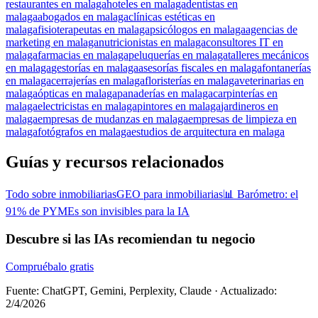
restaurantes en malaga
hoteles en malaga
dentistas en
malaga
abogados en malaga
clínicas estéticas en
malaga
fisioterapeutas en malaga
psicólogos en malaga
agencias de
marketing en malaga
nutricionistas en malaga
consultores IT en
malaga
farmacias en malaga
peluquerías en malaga
talleres mecánicos
en malaga
gestorías en malaga
asesorías fiscales en malaga
fontanerías
en malaga
cerrajerías en malaga
floristerías en malaga
veterinarias en
malaga
ópticas en malaga
panaderías en malaga
carpinterías en
malaga
electricistas en malaga
pintores en malaga
jardineros en
malaga
empresas de mudanzas en malaga
empresas de limpieza en
malaga
fotógrafos en malaga
estudios de arquitectura en malaga
Guías y recursos relacionados
Todo sobre inmobiliarias
GEO para inmobiliarias
📊 Barómetro: el
91% de PYMEs son invisibles para la IA
Descubre si las IAs recomiendan tu negocio
Compruébalo gratis
Fuente: ChatGPT, Gemini, Perplexity, Claude
·
Actualizado:
2/4/2026