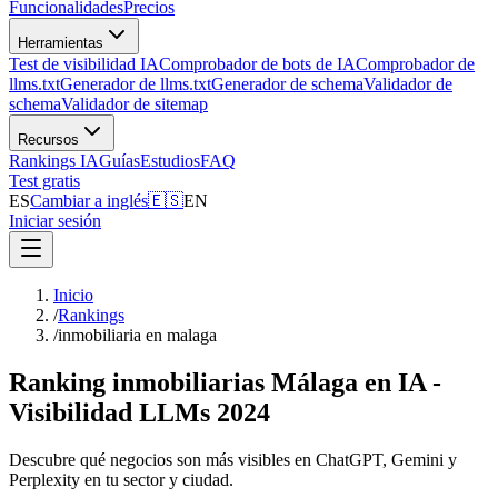
Funcionalidades
Precios
Herramientas
Test de visibilidad IA
Comprobador de bots de IA
Comprobador de
llms.txt
Generador de llms.txt
Generador de schema
Validador de
schema
Validador de sitemap
Recursos
Rankings IA
Guías
Estudios
FAQ
Test gratis
ES
Cambiar a inglés
🇪🇸
EN
Iniciar sesión
Inicio
/
Rankings
/
inmobiliaria en malaga
Ranking inmobiliarias Málaga en IA -
Visibilidad LLMs 2024
Descubre qué negocios son más visibles en ChatGPT, Gemini y
Perplexity en tu sector y ciudad.