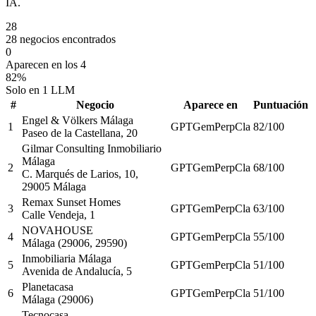
IA.
28
28 negocios encontrados
0
Aparecen en los 4
82%
Solo en 1 LLM
#
Negocio
Aparece en
Puntuación
Engel & Völkers Málaga
1
GPT
Gem
Perp
Cla
82
/100
Paseo de la Castellana, 20
Gilmar Consulting Inmobiliario
Málaga
2
GPT
Gem
Perp
Cla
68
/100
C. Marqués de Larios, 10,
29005 Málaga
Remax Sunset Homes
3
GPT
Gem
Perp
Cla
63
/100
Calle Vendeja, 1
NOVAHOUSE
4
GPT
Gem
Perp
Cla
55
/100
Málaga (29006, 29590)
Inmobiliaria Málaga
5
GPT
Gem
Perp
Cla
51
/100
Avenida de Andalucía, 5
Planetacasa
6
GPT
Gem
Perp
Cla
51
/100
Málaga (29006)
Tecnocasa