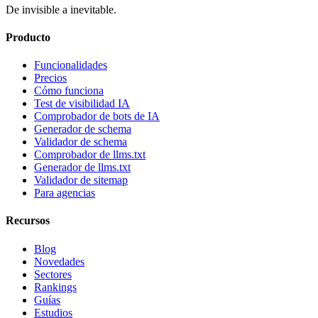
De invisible a inevitable.
Producto
Funcionalidades
Precios
Cómo funciona
Test de visibilidad IA
Comprobador de bots de IA
Generador de schema
Validador de schema
Comprobador de llms.txt
Generador de llms.txt
Validador de sitemap
Para agencias
Recursos
Blog
Novedades
Sectores
Rankings
Guías
Estudios