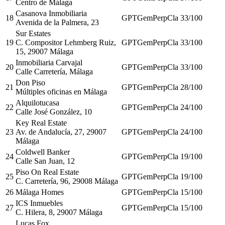
Centro de Málaga
Casanova Inmobiliaria
18
GPT
Gem
Perp
Cla
33
/100
Avenida de la Palmera, 23
Sur Estates
19
C. Compositor Lehmberg Ruiz,
GPT
Gem
Perp
Cla
33
/100
15, 29007 Málaga
Inmobiliaria Carvajal
20
GPT
Gem
Perp
Cla
33
/100
Calle Carretería, Málaga
Don Piso
21
GPT
Gem
Perp
Cla
28
/100
Múltiples oficinas en Málaga
Alquilotucasa
22
GPT
Gem
Perp
Cla
24
/100
Calle José González, 10
Key Real Estate
23
Av. de Andalucía, 27, 29007
GPT
Gem
Perp
Cla
24
/100
Málaga
Coldwell Banker
24
GPT
Gem
Perp
Cla
19
/100
Calle San Juan, 12
Piso On Real Estate
25
GPT
Gem
Perp
Cla
19
/100
C. Carretería, 96, 29008 Málaga
26
Málaga Homes
GPT
Gem
Perp
Cla
15
/100
ICS Inmuebles
27
GPT
Gem
Perp
Cla
15
/100
C. Hilera, 8, 29007 Málaga
Lucas Fox