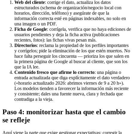
Web del cliente
: corrige el dato, actualiza los datos
estructurados (schema de organización/negocio local con
horarios, dirección, teléfono) y asegúrate de que la
información correcta esté en páginas indexables, no solo en
una imagen o un PDF.
Ficha de Google
: corrígela, verifica que no haya ediciones de
usuarios pendientes y deja la ficha activa (publicaciones
recientes, fotos): las fichas vivas pesan más.
Directorios
: reclama la propiedad de los perfiles importantes
y corrígelos; pide la eliminación de los que estén muertos. No
hace falta perseguir los cincuenta — prioriza los que salen en
la primera página de Google al buscar al cliente, que son los
que la IA lee.
Contenido fresco que afirme lo correcto
: una página o
entrada actualizada que diga explícitamente el dato verdadero
(«horario actualizado 2026: abrimos viernes de 9 a 20 h»).
Los modelos tienden a favorecer la información más reciente
y consistente; dales una fuente nueva, clara y fechada que
contradiga a la vieja.
Paso 4: monitorizar hasta que el cambio
se refleje
Aquí viene la parte que exige gestionar expectativas: corregir la