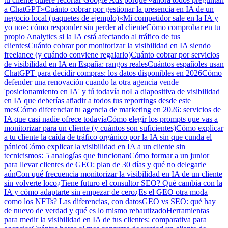
a ChatGPT»
Cuánto cobrar por gestionar la presencia en IA de un
negocio local (paquetes de ejemplo)
«Mi competidor sale en la IA y
yo no»: cómo responder sin perder al cliente
Cómo comprobar en tu
propio Analytics si la IA está afectando al tráfico de tus
clientes
Cuánto cobrar por monitorizar la visibilidad en IA siendo
freelance (y cuándo conviene regalarlo)
Cuánto cobrar por servicios
de visibilidad en IA en España: rangos reales
Cuántos españoles usan
ChatGPT para decidir compras: los datos disponibles en 2026
Cómo
defender una renovación cuando la otra agencia vende
'posicionamiento en IA' y tú todavía no
La diapositiva de visibilidad
en IA que deberías añadir a todos tus reportings desde este
mes
Cómo diferenciar tu agencia de marketing en 2026: servicios de
IA que casi nadie ofrece todavía
Cómo elegir los prompts que vas a
monitorizar para un cliente (y cuántos son suficientes)
Cómo explicar
a tu cliente la caída de tráfico orgánico por la IA sin que cunda el
pánico
Cómo explicar la visibilidad en IA a un cliente sin
tecnicismos: 5 analogías que funcionan
Cómo formar a un junior
para llevar clientes de GEO: plan de 30 días y qué no delegarle
aún
Con qué frecuencia monitorizar la visibilidad en IA de un cliente
sin volverte loco
¿Tiene futuro el consultor SEO? Qué cambia con la
IA y cómo adaptarte sin empezar de cero
¿Es el GEO otra moda
como los NFTs? Las diferencias, con datos
GEO vs SEO: qué hay
de nuevo de verdad y qué es lo mismo rebautizado
Herramientas
para medir la visibilidad en IA de tus clientes: comparativa para