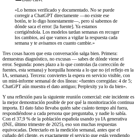
«Lo hemos verificado y documentado. No se puede
corregir a ChatGPT directamente —no existe ese
botón, te lo digo honestamente—, pero sí sabemos de
dónde saca el error: [la fuente]. Ya estamos
corrigiéndola. Los modelos tardan semanas en recoger
los cambios, así que vamos a vigilar la respuesta cada
semana y te avisamos en cuanto cambie.»
Tres cosas hacen que esta conversación salga bien. Primera:
demuestras diagnóstico, no excusas — sabes de dónde viene el
error. Segunda: pones plazo a lo que controlas (la corrección de
fuentes, esta semana) y horquilla honesta a lo que no (el reflejo en la
IA, semanas). Tercera: conviertes la espera en servicio visible, con
un mini-informe semanal de dos líneas: «fuentes corregidas: 4 de 5;
ChatGPT aún muestra el dato antiguo; Perplexity ya lo da bien».
Y una reflexión para la siguiente reunión comercial: este incidente es
la mejor demostración posible de por qué la monitorización continua
importa. El dato falso llevaba quién sabe cuánto tiempo ahí fuera,
respondiéndose a cada persona que preguntaba, y nadie lo sabía.
Con el 37,9 % de la población española usando ya IA generativa
(INE, último trimestre de 2025), eso son muchas respuestas
equivocadas. Detectarlo en la medición semanal, antes que el
cuñado del cliente, es exactamente el servicio que estás vendiendo