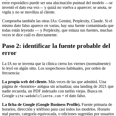
error esporádico puede ser una alucinación puntual del modelo —se
inventó el dato esa vez— y quizá no vuelva a aparecer; se anota, se
vigila y no se moviliza al cliente.
Comprueba también las otras IAs: Gemini, Perplexity, Claude. Si el
mismo dato falso aparece en varias, hay una fuente contaminada que
todas están leyendo — y Perplexity, que enlaza sus fuentes, muchas
veces te dice cuál es directamente.
Paso 2: identificar la fuente probable del
error
La IA no se inventa que la clínica cierra los viernes (normalmente):
lo leyó en algún sitio. Los sospechosos habituales, por orden de
frecuencia:
La propia web del cliente.
Más veces de las que admitirá. Una
página de «horarios» antigua sin actualizar, una landing de 2021 que
nadie recuerda, un PDF indexado con tarifas viejas. Busca en
Google
+ el dato falso.
site:webdelcliente.com
La ficha de Google (Google Business Profile).
Fuente primaria de
horarios, dirección y teléfono para casi todos los modelos. Horario
mal puesto, categoría equivocada, o ediciones sugeridas por usuarios