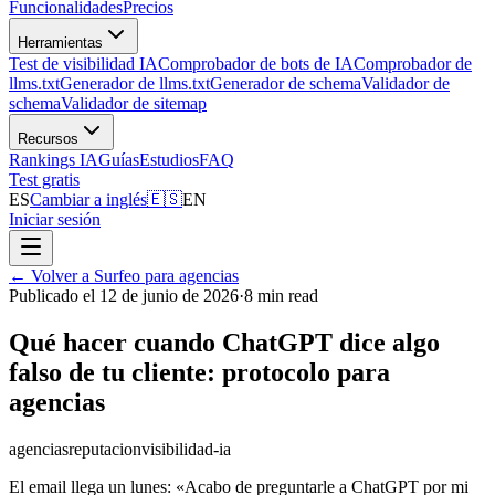
Funcionalidades
Precios
Herramientas
Test de visibilidad IA
Comprobador de bots de IA
Comprobador de
llms.txt
Generador de llms.txt
Generador de schema
Validador de
schema
Validador de sitemap
Recursos
Rankings IA
Guías
Estudios
FAQ
Test gratis
ES
Cambiar a inglés
🇪🇸
EN
Iniciar sesión
←
Volver a Surfeo para agencias
Publicado el 12 de junio de 2026
·
8 min read
Qué hacer cuando ChatGPT dice algo
falso de tu cliente: protocolo para
agencias
agencias
reputacion
visibilidad-ia
El email llega un lunes: «Acabo de preguntarle a ChatGPT por mi