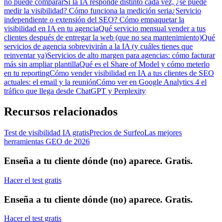
no puede comparar
Si la IA responde distinto cada vez, ¿se puede
medir la visibilidad? Cómo funciona la medición seria
¿Servicio
independiente o extensión del SEO? Cómo empaquetar la
visibilidad en IA en tu agencia
Qué servicio mensual vender a tus
clientes después de entregar la web (que no sea mantenimiento)
Qué
servicios de agencia sobrevivirán a la IA (y cuáles tienes que
reinventar ya)
Servicios de alto margen para agencias: cómo facturar
más sin ampliar plantilla
Qué es el Share of Model y cómo meterlo
en tu reporting
Cómo vender visibilidad en IA a tus clientes de SEO
actuales: el email y la reunión
Cómo ver en Google Analytics 4 el
tráfico que llega desde ChatGPT y Perplexity
Recursos relacionados
Test de visibilidad IA gratis
Precios de Surfeo
Las mejores
herramientas GEO de 2026
Enseña a tu cliente dónde (no) aparece. Gratis.
Hacer el test gratis
Enseña a tu cliente dónde (no) aparece. Gratis.
Hacer el test gratis