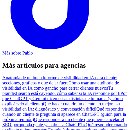
Más sobre
Pablo
Más artículos para agencias
Anatomía de un buen informe de visibilidad en IA para cliente:
secciones, gráficos y qué dejar fuera
Cómo usar una auditoría de
visibilidad en IA como gancho para cerrar clientes nuevos
Tu
branded search está cayendo: cómo saber si la IA responde por ti
Por
qué ChatGPT y Gemini dicen cosas distintas de tu marca (y cómo
explicárselo al cliente)
Qué hacer cuando un cliente no mejora su
visibilidad en IA: diagnóstico y conversación difícil
Qué responder
cuando un cliente te pregunta si aparece en ChatGPT (guion para la
próxima reunión)
Qué responder a un cliente que quiere cancelar el
SEO porque «la gente ya solo usa ChatGPT»
Qué responder cuando
tu cliente quiere recortar Google Ads porque «ahora todos preguntan