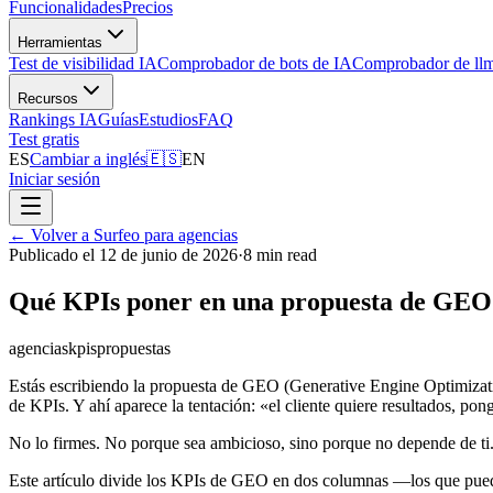
Funcionalidades
Precios
Herramientas
Test de visibilidad IA
Comprobador de bots de IA
Comprobador de llm
Recursos
Rankings IA
Guías
Estudios
FAQ
Test gratis
ES
Cambiar a inglés
🇪🇸
EN
Iniciar sesión
←
Volver a Surfeo para agencias
Publicado el 12 de junio de 2026
·
8 min read
Qué KPIs poner en una propuesta de GEO: 
agencias
kpis
propuestas
Estás escribiendo la propuesta de GEO (Generative Engine Optimizati
de KPIs. Y ahí aparece la tentación: «el cliente quiere resultados, p
No lo firmes. No porque sea ambicioso, sino porque no depende de ti.
Este artículo divide los KPIs de GEO en dos columnas —los que puedes 