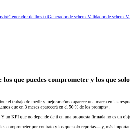
s.txt
Generador de llms.txt
Generador de schema
Validador de schema
Va
los que puedes comprometer y los que solo
on: el trabajo de medir y mejorar cómo aparece una marca en las respue
ongamos que en 3 meses aparecerá en el 50 % de los prompts».
 Y un KPI que no depende de ti en una propuesta firmada no es un obje
comprometer por contrato y los que solo reportas— y, más importante, ex