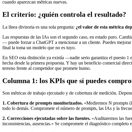
cuando aparezcan métricas nuevas.
El criterio: ¿quién controla el resultado?
La línea divisoria es una sola pregunta:
¿el valor de esta métrica de
Las respuestas de las IAs son el segundo caso, en estado puro. Cambi
— puede forzar a ChatGPT a mencionar a un cliente. Puedes mejorar sis
final la toma un modelo que no es tuyo.
En SEO esta distinción ya existía —nadie serio garantiza el puesto 1 
hecha desde la primera propuesta. Y hay un beneficio comercial direc
terreno frente al competidor que promete humo.
Columna 1: los KPIs que sí puedes compr
Son métricas de trabajo ejecutado y de cobertura de medición. Depend
1. Cobertura de prompts monitorizados.
«Mediremos N prompts (las
todo lo demás. Compromete el número de prompts, las IAs y la frecuen
2. Correcciones ejecutadas sobre las fuentes.
«Auditaremos las fuent
inconsistencias, ausencias.» Se compromete el diagnóstico completo el