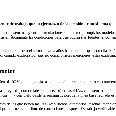
pende de trabajo que tú ejecutas, o de la decisión de un sistema que
an entre semanas y entre formulaciones del mismo prompt, los modelos 
temáticamente las condiciones para que ocurra (las fuentes, el contenido
en Google— pero el sector llevaba años haciendo trampas con ella. El G
to: cuando explicas
por qué
no comprometes menciones, estás explicando
ometer
en al 100 % de tu agencia, así que pueden ir en el contrato con número
 preguntas comerciales de tu sector) en las 4 IAs, cada semana, con hi
cia — y cúmplelo desde la semana 1, porque la línea base fechada es l
es de las que beben las IAs (web, fichas, directorios, reseñas, mencione
 primer mes y un ritmo de correcciones después. Es trabajo verificable: