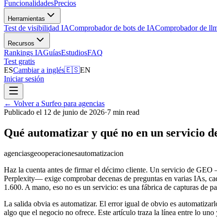
Funcionalidades
Precios
Herramientas
Test de visibilidad IA
Comprobador de bots de IA
Comprobador de llm
Recursos
Rankings IA
Guías
Estudios
FAQ
Test gratis
ES
Cambiar a inglés
🇪🇸
EN
Iniciar sesión
←
Volver a Surfeo para agencias
Publicado el 12 de junio de 2026
·
7 min read
Qué automatizar y qué no en un servicio d
agencias
geo
operaciones
automatizacion
Haz la cuenta antes de firmar el décimo cliente. Un servicio de GEO
Perplexity— exige comprobar decenas de preguntas en varias IAs, cad
1.600. A mano, eso no es un servicio: es una fábrica de capturas de p
La salida obvia es automatizar. El error igual de obvio es automatizarl
algo que el negocio no ofrece. Este artículo traza la línea entre lo un