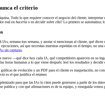
unca el criterio
uina. Todo lo que requiere conocer el negocio del cliente, interpretar 
lor está en
hacerla
o en
decidir sobre ella
? Lo primero se automatiza; l
os
 IAs, semana tras semana, y anotar si mencionan al cliente, qué dicen d
e ejecuciones, así que necesitas muestras repetidas en el tiempo, no una
As sin capturas
.
ente nuevo —qué dice hoy cada IA, qué competidores aparecen en su lug
s horas humanas a lo que viene después: leer los resultados y decidir e
 gráficas de evolución y un PDF para el cliente es maquetación, no cons
o es el que justifica el retainer.
timizado para que las IAs lo citen puede generarse a partir de los datos
 se publica y con qué afirmaciones es de tu equipo, y enseguida vemos 