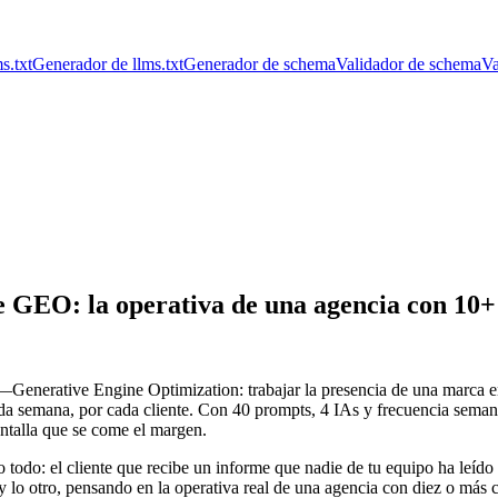
s.txt
Generador de llms.txt
Generador de schema
Validador de schema
Va
e GEO: la operativa de una agencia con 10+ 
 —Generative Engine Optimization: trabajar la presencia de una marca
a semana, por cada cliente. Con 40 prompts, 4 IAs y frecuencia semana
antalla que se come el margen.
o todo: el cliente que recibe un informe que nadie de tu equipo ha leído
o y lo otro, pensando en la operativa real de una agencia con diez o más 