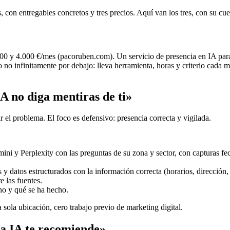
con entregables concretos y tres precios. Aquí van los tres, con su cue
re 600 y 4.000 €/mes (pacoruben.com). Un servicio de presencia en IA pa
infinitamente por debajo: lleva herramienta, horas y criterio cada mes
A no diga mentiras de ti»
 el problema. El foco es defensivo: presencia correcta y vigilada.
ni y Perplexity con las preguntas de su zona y sector, con capturas fe
y datos estructurados con la información correcta (horarios, dirección, s
e las fuentes.
no y qué se ha hecho.
a sola ubicación, cero trabajo previo de marketing digital.
a IA te recomiende»