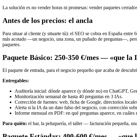
La solución es no vender horas ni promesas: vender paquetes cerrados, 
Antes de los precios: el ancla
Para situar al cliente (y situarte tú): el SEO se cobra en España ent
más acotado —un negocio, una zona, un puñado de preguntas—, pero no 
paquetes.
Paquete Básico: 250-350 €/mes — «que la I
El paquete de entrada, para el negocio pequeño que acaba de descubrir
Entregables:
Auditoría inicial: dónde aparece (y dónde no) en ChatGPT, Gemi
Monitorización semanal de hasta 40 preguntas en 3 IAs.
Corrección de fuentes: web, ficha de Google, directorios locales 
Alerta si la IA da un dato falso del negocio, con corrección sobr
Informe mensual en PDF: en qué preguntas aparece, en cuáles 
Para quién:
el bar, la peluquería, el taller — facturación pequeña, un
Paquete Estándar: 400-600 €/mes — «que l