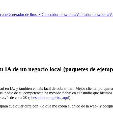
s.txt
Generador de llms.txt
Generador de schema
Validador de schema
Va
n IA de un negocio local (paquetes de ejemp
lidad en IA, y también el más fácil de cobrar mal. Mejor cliente, porque 
asi nadie de su competencia ha movido ficha: en el estudio que hicimos
eres, 1 de cada 50 (
el estudio completo, aquí
).
para cualquier cifra con «lo que me cobra el chico de la web» y porque,