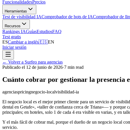
Funcionalidades
Precios
Herramientas
Test de visibilidad IA
Comprobador de bots de IA
Comprobador de llm
Recursos
Rankings IA
Guías
Estudios
FAQ
Test gratis
ES
Cambiar a inglés
🇪🇸
EN
Iniciar sesión
←
Volver a Surfeo para agencias
Publicado el 12 de junio de 2026
·
7 min read
Cuánto cobrar por gestionar la presencia e
agencias
pricing
negocio-local
visibilidad-ia
El negocio local es el mejor primer cliente para un servicio de visibi
dental en Getafe», «taller de confianza cerca de Triana»— y porque c
principales; en hoteles, solo 1 de cada 4 era visible en varias, y en tall
Y el más fácil de cobrar mal, porque el dueño de un negocio local com
servicio.